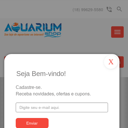
search
phone_in_talk
(18) 99629-5580
Menu
Princip
X
Departamentos
Informações
Seja Bem-vindo!
Cadastre-se.

Receba novidades, ofertas e cupons.
Banner sem Produtos
É necessario o cadastramento de produtos com
destaque!